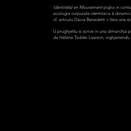
Identité(s) en Mouvement
piglia in cont
ecologia curpurale identitaria è dinami
cf. articulu Davia Benedetti « Vers une 
U prughjettu si scrive in una dimarchja 
da Hélène Taddei Lawson, inghjenendu n