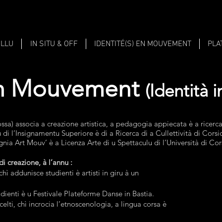
ALLU
IN SITU & OFF
IDENTITÉ(S) EN MOUVEMENT
PLA
 en Mouvement
(Identità 
ossa) associa a creazione artistica, a pedagogia appiecata è a ricerc
u di l’Insignamentu Superiore è di a Ricerca di a Cullettività di Corsi
a Art Mouv’ è a Licenza Arte di u Spettaculu di l’Università di Cor
di creazione, à l’annu :
 chì addunisce studienti è artisti in giru à un
tudienti è u Festivale Plateforme Danse in Bastia.
 scelti, chì incrocia l’etnoscenologia, a lingua corsa è