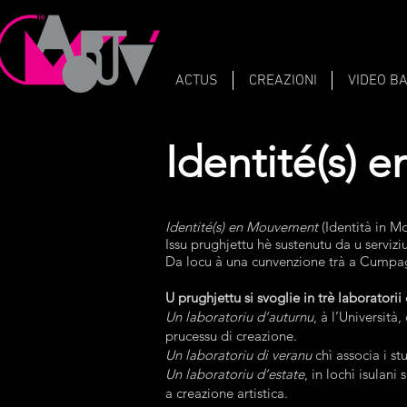
ACTUS
CREAZIONI
VIDEO B
Identité(s)
Identité(s) en Mouvement
(Identità in M
Issu prughjettu hè sustenutu da u servizi
Da locu à una cunvenzione trà a Cumpagni
U prughjettu si svoglie in trè laboratorii 
Un laboratoriu d’auturnu
, à l’Università,
prucessu di creazione.
Un laboratoriu di veranu
chì associa i s
Un laboratoriu d’estate
, in lochì isulani
a creazione artistica.