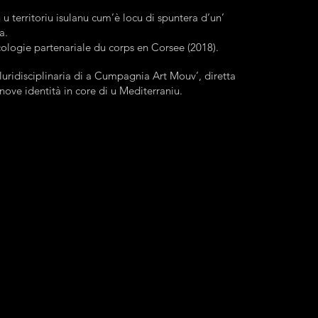
u u territoriu isulanu cum’è locu di spuntera d’un’
ca.
écologie partenariale du corps en Corsee (2018).
pluridisciplinaria di a Cumpagnia Art Mouv’, diretta
ove identità in core di u Mediterraniu.