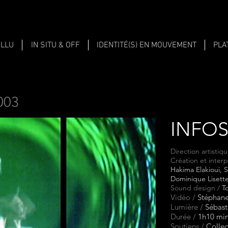
ALLU
IN SITU & OFF
IDENTITÉ(S) EN MOUVEMENT
PLA
003
INFO
Direction artistiqu
Création et interp
Hakima Elakioui, 
Dominique Lisette
Sound design /
T
Vidéo /
Stéphane
Lumière /
Sébast
Durée /
1h10 mi
Soutiens /
Collec