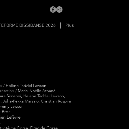
TEFORME DISSIDANSE 2026
Plus
S
e /
Hélène Taddei Lawson
rétation /
Marie-Noëlle Athané,
Sara Simeoni, Hélène Taddei Lawson,
, Juha-Pekka Marsalo, Christian Ruspini
ommy Lawson
 Broc
ien Lefèvre
n
tivité de Corse, Drac de Corse,