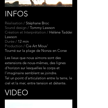
INFOS
Réalisation /
Stéphane Broc
Sound design /
Tommy Lawson
Création et Interprétation /
Hélène Taddei
Lawson
Durée /
12 min
Production /
Cie Art Mouv’
Tourné sur la plage de Nonza en Corse
Les lieux que nous aimons sont des
extensions de nous-mêmes, des lignes
d’horizon sur lesquelles le corps et
l’imaginaire semblent se joindre.
Tel un point d’articulation entre la terre, le
ciel et la mer, entre tension et détente.
VIDEO