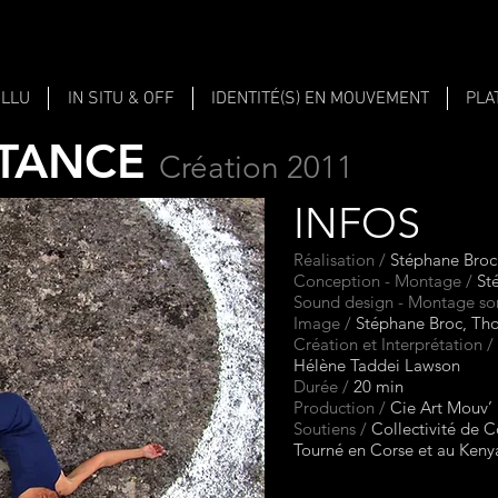
ALLU
IN SITU & OFF
IDENTITÉ(S) EN MOUVEMENT
PLA
STANCE
Créati
on 2011
INFOS
Réalisation /
Stéphane Broc
Conception - Montage /
Sté
Sound design - Montage so
Image /
Stéphane Broc, Tho
Création et Interprétation /
Hélène Taddei Lawson
Durée /
20 min
Production /
Cie Art Mouv’
Soutiens /
Collectivité de 
Tourné en Corse et au Keny