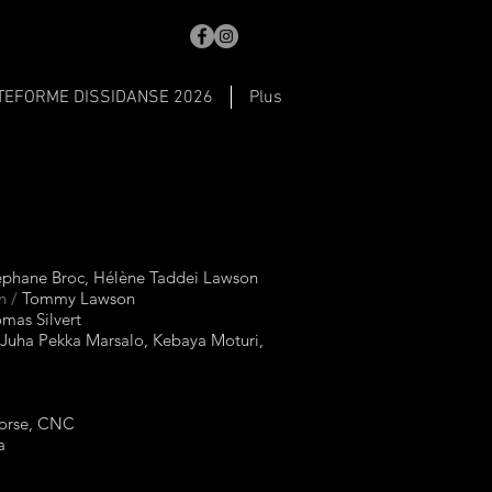
TEFORME DISSIDANSE 2026
Plus
phane Broc, Hélène Taddei Lawson
n /
Tommy Lawson
mas Silvert
Juha Pekka Marsalo, Kebaya Moturi,
Corse, CNC
a