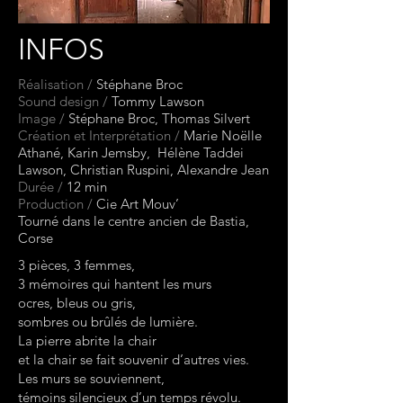
INFOS
Réalisation /
Stéphane Broc
Sound design /
Tommy Lawson
Image /
Stéphane Broc, Thomas Silvert
Création et Interprétation /
Marie Noëlle
Athané, Karin Jemsby, Hélène Taddei
Lawson, Christian Ruspini, Alexandre Jean
Durée /
12 min
Production /
Cie Art Mouv’
Tourné dans le centre ancien de Bastia,
Corse
3 pièces, 3 femmes,
3 mémoires qui hantent les murs
ocres, bleus ou gris,
sombres ou brûlés de lumière.
La pierre abrite la chair
et la chair se fait souvenir d’autres vies.
Les murs se souviennent,
témoins silencieux d’un temps révolu.