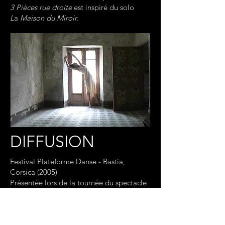
3 Pièces rue droite
est inspiré du solo
L
a
Maison du Miroir
.
DIFFUSION
Festival Plateforme Danse - Bastia,
Corsica (2005)
Présentée lors de la tournée du spectacle
Rêves en Corse (2005)
Festival Breaking 8 - Cagliari, Sardaigne
(2017)